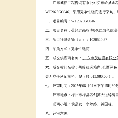
广东威拓工程咨询有限公司受蕉岭县金
WT2025GC046）采用竞争性磋商进行采
一、项目编号：WT2025GC046
二、项目名称：
蕉岭红岗粮库
8仓西绿色低
三、项目预算金额（元）：
1020520.37
四、采购方式：竞争性磋商
五、成交供应商名称：
广东申茂建设有限公
六、成交标的名称：
蕉岭红岗粮库
8
仓西绿色
壹万叁仟玖佰捌拾元整（
¥1,013,980.00 ）
。
七、评审时间：
202
5年08月04
日下午
15时
30
评审地点：梅州市梅县区剑英大道锦绣
磋商小组：侯焱发、李婷婷、钟国栋。
八、评审意见