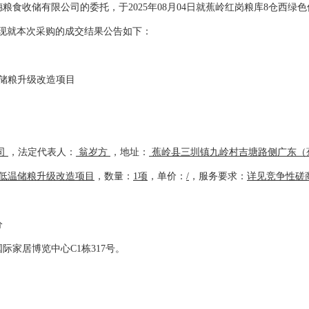
穗粮食收储有限公司
的委托，于
202
5年08月04日就
蕉岭红岗粮库
8仓西绿
购。现就本次采购的成交结果公告如下：
温储粮升级改造项目
司
，法定代表人：
翁岁方
，地址：
蕉岭县三圳镇九岭村吉塘路侧广东（
低温储粮升级改造项目
，数量：
1
项
，单价：
/
，服务要求：
详见竞争性磋
分
国际家居博览中心
C1栋317号。