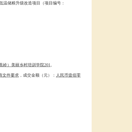
色低温储粮升级改造项目
（项目编号：
蕉岭）美丽乡村培训学院
201
。
商文件要求
，成交金额（元）：
人民币壹佰零