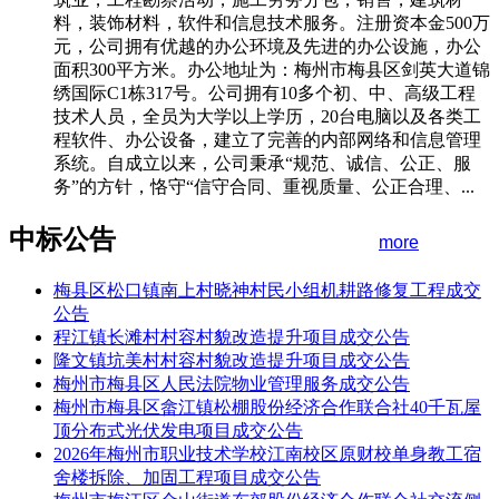
料，装饰材料，软件和信息技术服务。注册资本金500万
元，公司拥有优越的办公环境及先进的办公设施，办公
面积300平方米。办公地址为：梅州市梅县区剑英大道锦
绣国际C1栋317号。公司拥有10多个初、中、高级工程
技术人员，全员为大学以上学历，20台电脑以及各类工
程软件、办公设备，建立了完善的内部网络和信息管理
系统。自成立以来，公司秉承“规范、诚信、公正、服
务”的方针，恪守“信守合同、重视质量、公正合理、...
中标公告
more
梅县区松口镇南上村晓神村民小组机耕路修复工程成交
公告
程江镇长滩村村容村貌改造提升项目成交公告
隆文镇坑美村村容村貌改造提升项目成交公告
梅州市梅县区人民法院物业管理服务成交公告
梅州市梅县区畲江镇松棚股份经济合作联合社40千瓦屋
顶分布式光伏发电项目成交公告
2026年梅州市职业技术学校江南校区原财校单身教工宿
舍楼拆除、加固工程项目成交公告