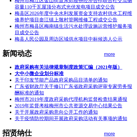
梅州市梅江区金山街道东郊股份经济合作联合社交流侧
容量110千瓦屋顶分布式光伏发电项目成交公告
梅县区2026年度中央水利发展资金支持农村供水工程维
修养护项目畲江镇上墩村管网维修工程成交公告
梅州市梅县区梅南镇生活污水处理设施运营维护服务项
目成交公告
梅县人民公园及周边区域供水项目中标候选人公示
新闻动态
more
政府采购有关法律规章制度政策汇编（2021年版）
大中小微企业划分标准
关于印发节能产品政府采购品目清单的通知
广东省财政厅关于修订广东省政府采购评审专家劳务报
酬标准的通知
梅州市2019年度政府采购代理机构监督检查结果通报
2019年监督考核梅州市公共资源交易中心结果公告
关于开展政府采购意向公开工作的通知
关于疫情防控期间开展政府采购活动有关事项的通知
招贤纳仕
more