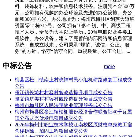
料，装饰材料，软件和信息技术服务。注册资本金500万
元，公司拥有优越的办公环境及先进的办公设施，办公
面积300平方米。办公地址为：梅州市梅县区剑英大道锦
绣国际C1栋317号。公司拥有10多个初、中、高级工程
技术人员，全员为大学以上学历，20台电脑以及各类工
程软件、办公设备，建立了完善的内部网络和信息管理
系统。自成立以来，公司秉承“规范、诚信、公正、服
务”的方针，恪守“信守合同、重视质量、公正合理、...
中标公告
more
梅县区松口镇南上村晓神村民小组机耕路修复工程成交
公告
程江镇长滩村村容村貌改造提升项目成交公告
隆文镇坑美村村容村貌改造提升项目成交公告
梅州市梅县区人民法院物业管理服务成交公告
梅州市梅县区畲江镇松棚股份经济合作联合社40千瓦屋
顶分布式光伏发电项目成交公告
2026年梅州市职业技术学校江南校区原财校单身教工宿
舍楼拆除、加固工程项目成交公告