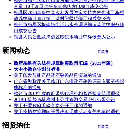
梅州市梅江区金山街道东郊股份经济合作联合社交流侧
容量110千瓦屋顶分布式光伏发电项目成交公告
梅县区2026年度中央水利发展资金支持农村供水工程维
修养护项目畲江镇上墩村管网维修工程成交公告
梅州市梅县区梅南镇生活污水处理设施运营维护服务项
目成交公告
梅县人民公园及周边区域供水项目中标候选人公示
新闻动态
more
政府采购有关法律规章制度政策汇编（2021年版）
大中小微企业划分标准
关于印发节能产品政府采购品目清单的通知
广东省财政厅关于修订广东省政府采购评审专家劳务报
酬标准的通知
梅州市2019年度政府采购代理机构监督检查结果通报
2019年监督考核梅州市公共资源交易中心结果公告
关于开展政府采购意向公开工作的通知
关于疫情防控期间开展政府采购活动有关事项的通知
招贤纳仕
more